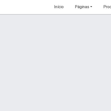
Início
Páginas
Prod
Fotorama Joinville
Descrição