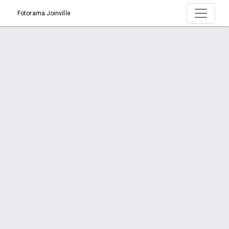
Fotorama Joinville
Produto > É Hoje o Dia de Expressar seu
AMOR!
Início
Produto